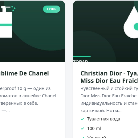
ТУШЬ
ublime De Chanel
Christian Dior - Т
Miss Dior Eau Frai
erproof 10 g — один из
Чувственный и стойкий ту
оматов в линейке Chanel.
Dior Miss Dior Eau Fraich
веренных в себе.
индивидуальность и стан
е —…
карточкой. Ноты…
Туалетная вода
100 ml
Женский