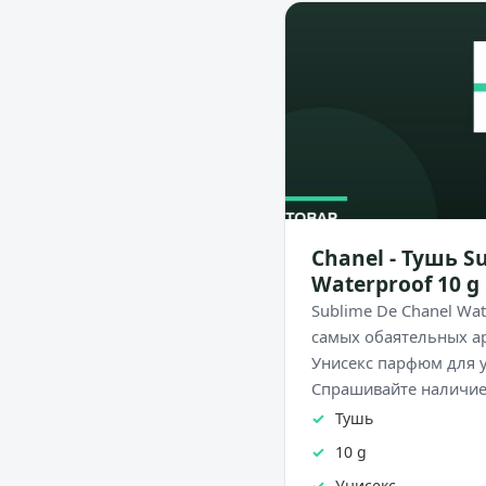
Chanel - Тушь S
Waterproof 10 g
Sublime De Chanel Wat
самых обаятельных ар
Унисекс парфюм для у
Спрашивайте наличи
Тушь
10 g
Унисекс