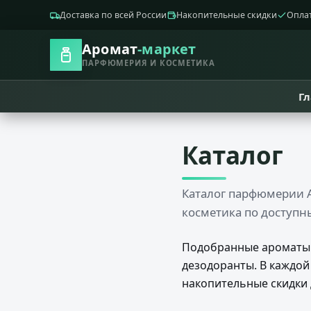
Доставка по всей России
Накопительные скидки
Опла
Аромат
-маркет
ПАРФЮМЕРИЯ И КОСМЕТИКА
Г
Каталог
Каталог парфюмерии А
косметика по доступн
Подобранные ароматы 
дезодоранты. В каждой
накопительные скидки 