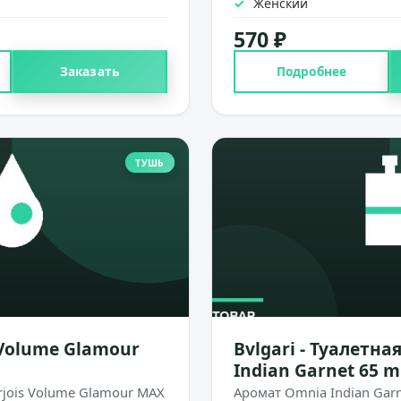
Женский
570 ₽
Заказать
Подробнее
ТУШЬ
 Volume Glamour
Bvlgari - Туалетн
Indian Garnet 65 m
jois Volume Glamour MAX
Аромат Omnia Indian Garne