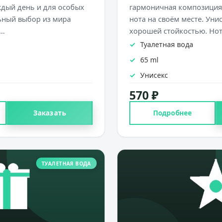
ждый день и для особых
гармоничная композиция,
ьный выбор из мира
нота на своём месте. Унис
.…
хорошей стойкостью. Но
Туалетная вода
65 ml
Унисекс
570 ₽
Заказать
Подробнее
ТУАЛЕТНАЯ ВОДА